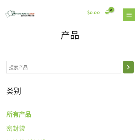
跳
至
$
0.00
内
主
容
菜
产品
单
搜
索
类别
所有产品
密封袋