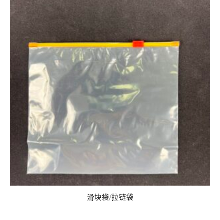
滑块袋/拉链袋