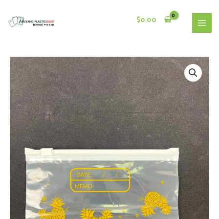
跳
至
$
0.00
内
主
容
菜
单